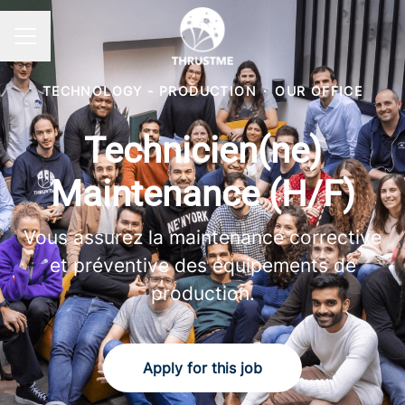
Career menu
TECHNOLOGY - PRODUCTION
·
OUR OFFICE
Technicien(ne)
Maintenance (H/F)
Vous assurez la maintenance corrective
et préventive des équipements de
production.
Apply for this job