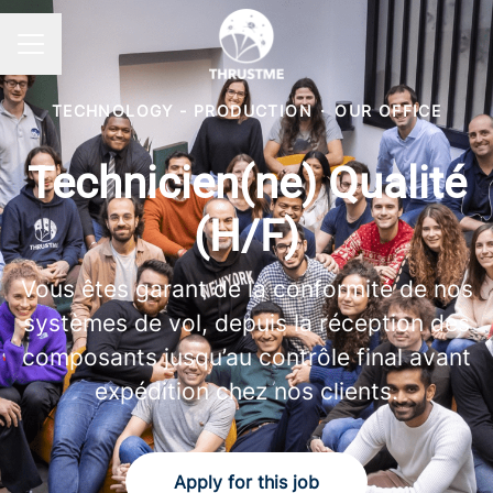
Career menu
TECHNOLOGY - PRODUCTION
·
OUR OFFICE
Technicien(ne) Qualité
(H/F)
Vous êtes garant de la conformité de nos
systèmes de vol, depuis la réception des
composants jusqu’au contrôle final avant
expédition chez nos clients.
Apply for this job