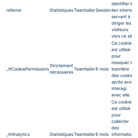
identifier le
referrer
Statistiques
Teamtailor
Session
lien internet
servant à
diriger les
visiteurs
vers ce site.
Ce cookie
est utilisé
pour
masquer la
Strictement
_ttCookiePermissions
Teamtailor
6 mois
bannière
nécessaires
des cookies
après avoir
interagi
avec elle.
Ce cookie
est utilisé
pour
collecter
des
_ttAnalytics
Statistiques
Teamtailor
6 mois
informations